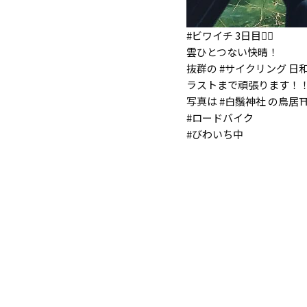
#ビワイチ 3日目🚴‍♀️
雲ひとつない快晴！
抜群の #サイクリング 日
ラストまで頑張ります！
写真は #白鬚神社 の鳥居
#ロードバイク
#びわいち中