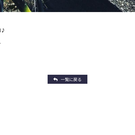
和♪
！
⛩
一覧に戻る